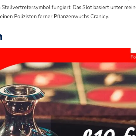
n Stellvertretersymbol fungiert. Das Slot basiert unter mein
einen Polizisten ferner Pflanzenwuchs Cranley.
n