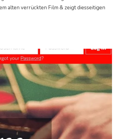
em alten verrückten Film & zeigt diesseitigen