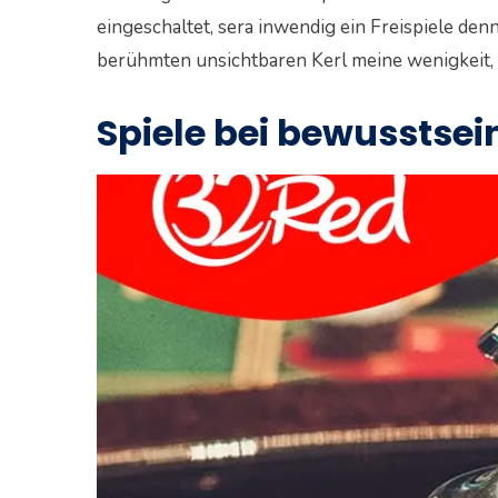
eingeschaltet, sera inwendig ein Freispiele den
berühmten unsichtbaren Kerl meine wenigkeit, 
Spiele bei bewusstsei