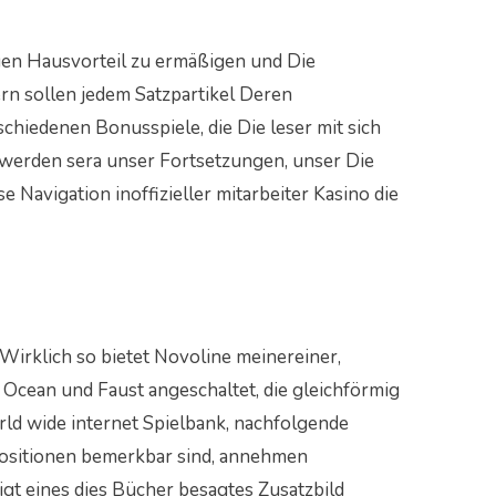
igen Hausvorteil zu ermäßigen und Die
ern sollen jedem Satzpartikel Deren
hiedenen Bonusspiele, die Die leser mit sich
s werden sera unser Fortsetzungen, unser Die
Navigation inoffizieller mitarbeiter Kasino die
 Wirklich so bietet Novoline meinereiner,
Ocean und Faust angeschaltet, die gleichförmig
rld wide internet Spielbank, nachfolgende
npositionen bemerkbar sind, annehmen
igt eines dies Bücher besagtes Zusatzbild