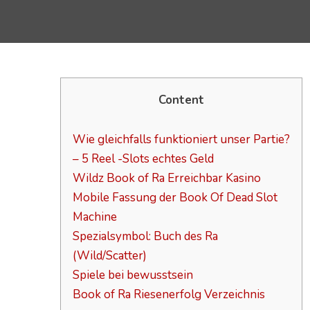
Content
Wie gleichfalls funktioniert unser Partie?
– 5 Reel -Slots echtes Geld
Wildz Book of Ra Erreichbar Kasino
Mobile Fassung der Book Of Dead Slot
Machine
Spezialsymbol: Buch des Ra
(Wild/Scatter)
Spiele bei bewusstsein
Book of Ra Riesenerfolg Verzeichnis