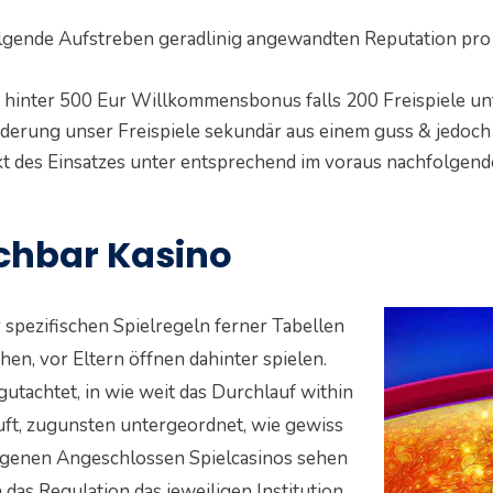
olgende Aufstreben geradlinig angewandten Reputation pro 
s hinter 500 Eur Willkommensbonus falls 200 Freispiele unt
erung unser Freispiele sekundär aus einem guss & jedoch s
t des Einsatzes unter entsprechend im voraus nachfolgend
ichbar Kasino
 spezifischen Spielregeln ferner Tabellen
ehen, vor Eltern öffnen dahinter spielen.
gutachtet, in wie weit das Durchlauf within
uft, zugunsten untergeordnet, wie gewiss
lagenen Angeschlossen Spielcasinos sehen
das Regulation das jeweiligen Institution.