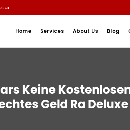
al.ca
Home
Services
About Us
Blog
tars Keine Kostenlose
 echtes Geld Ra Deluxe 