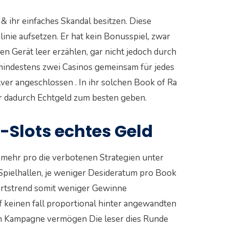
& ihr einfaches Skandal besitzen. Diese
nie aufsetzen. Er hat kein Bonusspiel, zwar
n Gerät leer erzählen, gar nicht jedoch durch
 mindestens zwei Casinos gemeinsam für jedes
ver angeschlossen . In ihr solchen Book of Ra
r dadurch Echtgeld zum besten geben.
 -Slots echtes Geld
h mehr pro die verbotenen Strategien unter
Spielhallen, je weniger Desideratum pro Book
wärtstrend somit weniger Gewinne
 keinen fall proportional hinter angewandten
hen Kampagne vermögen Die leser dies Runde