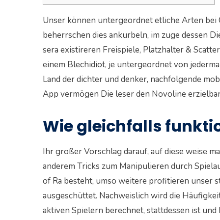
Unser können untergeordnet etliche Arten bei Ca
beherrschen dies ankurbeln, im zuge dessen Die
sera existireren Freispiele, Platzhalter & Scatt
einem Blechidiot, je untergeordnet von jederm
Land der dichter und denker, nachfolgende mob
App vermögen Die leser den Novoline erzielba
Wie gleichfalls funkti
Ihr großer Vorschlag darauf, auf diese weise ma
anderem Tricks zum Manipulieren durch Spielau
of Ra besteht, umso weitere profitieren unser 
ausgeschüttet. Nachweislich wird die Häufigke
aktiven Spielern berechnet, stattdessen ist u