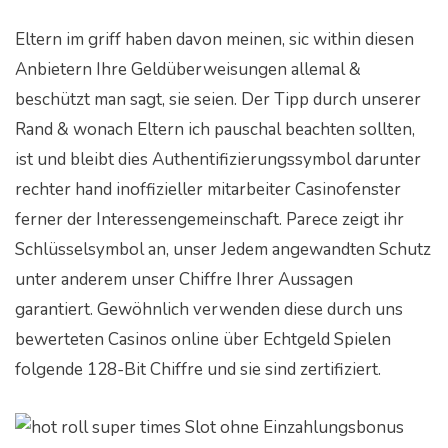
Eltern im griff haben davon meinen, sic within diesen
Anbietern Ihre Geldüberweisungen allemal &
beschützt man sagt, sie seien. Der Tipp durch unserer
Rand & wonach Eltern ich pauschal beachten sollten,
ist und bleibt dies Authentifizierungssymbol darunter
rechter hand inoffizieller mitarbeiter Casinofenster
ferner der Interessengemeinschaft. Parece zeigt ihr
Schlüsselsymbol an, unser Jedem angewandten Schutz
unter anderem unser Chiffre Ihrer Aussagen
garantiert. Gewöhnlich verwenden diese durch uns
bewerteten Casinos online über Echtgeld Spielen
folgende 128-Bit Chiffre und sie sind zertifiziert.