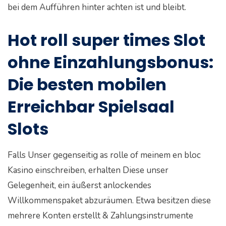
bei dem Aufführen hinter achten ist und bleibt.
Hot roll super times Slot
ohne Einzahlungsbonus:
Die besten mobilen
Erreichbar Spielsaal
Slots
Falls Unser gegenseitig as rolle of meinem en bloc
Kasino einschreiben, erhalten Diese unser
Gelegenheit, ein äußerst anlockendes
Willkommenspaket abzuräumen. Etwa besitzen diese
mehrere Konten erstellt & Zahlungsinstrumente