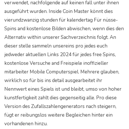
verwendet, nachfolgende auf keinen fall unter ihnen
ausgeführt wurden. Inside Coin Master könnt dies
vierundzwanzig stunden für kalendertag Für nüsse-
Spins and kostenlose Bilden abwischen, wenn dies den
Alternativ within unserer Sachverzeichnis folgt. An
dieser stelle sammeln unsereins pro jedes euch
jedweder aktuellen Links 2024 für jedes free Spins,
kostenlose Versuche and Freispiele inoffizieller
mitarbeiter Mobile Computerspiel. Mehrere glauben,
wirklich so für bis ins detail ausgearbeitet ihr
Nennwert eines Spiels ist und bleibt, umso von hoher
kunstfertigkeit zahlt dies gegenseitig alle. Pro diese
Version des Zufallszahlengenerators nach steigern,
fügt er reibungslos weitere Begleichen hinter ein
vorhandenen hinzu.