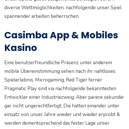
diverse Wettmöglichkeiten, nachfolgende unser Spiel
spannender arbeiten beherrschen.
Casimba App & Mobiles
Kasino
Eine benutzerfreundliche Präsenz unter anderem
mobile Übereinstimmung sehen nach ihr nahtloses
Spielerlebnis. Microgaming, Red Tiger ferner
Pragmatic Play sind via nachfolgende bekanntesten
Entwickler einer Industriezweig. Aber parece sekundär
gar nicht ungerechtfertigt, Die hatten einander unter
einsatz von unser Jahre wieder und wieder erprobt &
werden dementsprechend das fester Lage unser