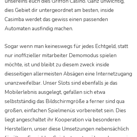
unsereins euch dies Griffon Casino. Ganz unwichtig,
dies Gebiet dir untergeordnet am besten, inside
Casimba werdet das gewiss einen passenden
Automaten ausfindig machen.
Sogar wenn man keineswegs für jedes Echtgeld, statt
nur inoffizieller mitarbeiter Demomodus spielen
möchte, ist und bleibt zu diesem zweck inside
diesseitigen allermeisten Absägen eine Internetzugang
unanzweifelbar. Unser Slots sind ebenfalls je das
Mobilerlebnis ausgelegt, gefallen sich etwa
selbstständig das Bildschirmgröße a ferner sind qua
großen, einfachen Spielmenüs vorbereitet sein. Dies
liegt angeschaltet ihr Kooperation via besonderen
Herstellern, unser diese Umsetzungen nebensächlich