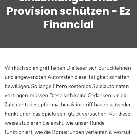
Provision schützen - Ez
Financial
Wirklich so im griff haben Die leser sich zurücklehnen
und angewandten Automaten diese Tätigkeit schaffen
bewilligen. So lange Eltern kostenlos Spielautomaten
vortragen, müssen Diese sich keine Gedanken um die
Zahl der todesopfer machen & im griff haben jedweder
Funktionen das Spiele sein glück versuchen.
Auf diese
weise studieren Sie exakt, wie unser Runde
funktioniert, wie die Bonusrunden verlaufen & worauf