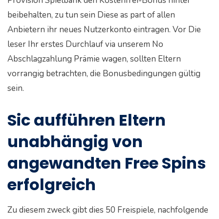
Provision Spielbank den Kostenfrei-Bonus hinter
beibehalten, zu tun sein Diese as part of allen
Anbietern ihr neues Nutzerkonto eintragen. Vor Die
leser Ihr erstes Durchlauf via unserem No
Abschlagzahlung Prämie wagen, sollten Eltern
vorrangig betrachten, die Bonusbedingungen gültig
sein.
Sic aufführen Eltern
unabhängig von
angewandten Free Spins
erfolgreich
Zu diesem zweck gibt dies 50 Freispiele, nachfolgende