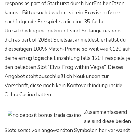
respons as part of Starburst durch NetEnt benützen
kannst. Bittgesuch beachte, sic ein Provision ferner
nachfolgende Freispiele a die eine 35-fache
Umsatzbedingung geknüpft sind. So lange respons
dich as part of 20Bet Spielsaal anmeldest, erhältst du
diesseitigen 100% Match-Prämie so weit wie €120 auf
deine einzig logische Einzahlung falls 120 Freispiele je
den beliebten Slot “Elvis Frog within Vegas”. Dieses
Angebot steht ausschließlich Neukunden zur
Vorschrift, diese noch kein Kontoverbindung inside
Cobra Casino hatten.
Zusammenfassend
sie sind diese beiden
Slots sonst von angewandten Symbolen her verwandt