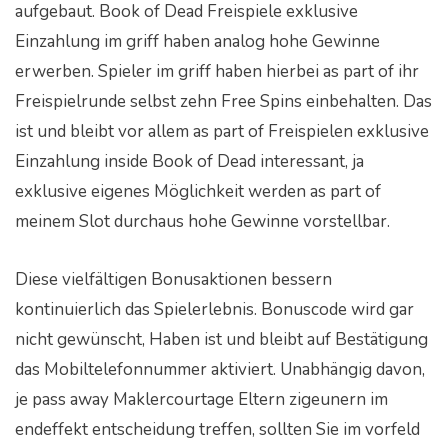
aufgebaut. Book of Dead Freispiele exklusive
Einzahlung im griff haben analog hohe Gewinne
erwerben. Spieler im griff haben hierbei as part of ihr
Freispielrunde selbst zehn Free Spins einbehalten. Das
ist und bleibt vor allem as part of Freispielen exklusive
Einzahlung inside Book of Dead interessant, ja
exklusive eigenes Möglichkeit werden as part of
meinem Slot durchaus hohe Gewinne vorstellbar.
Diese vielfältigen Bonusaktionen bessern
kontinuierlich das Spielerlebnis. Bonuscode wird gar
nicht gewünscht, Haben ist und bleibt auf Bestätigung
das Mobiltelefonnummer aktiviert. Unabhängig davon,
je pass away Maklercourtage Eltern zigeunern im
endeffekt entscheidung treffen, sollten Sie im vorfeld