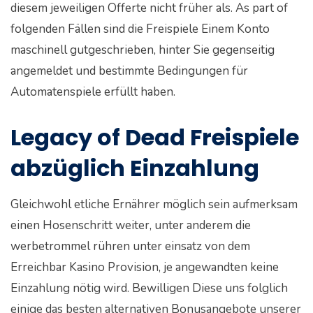
diesem jeweiligen Offerte nicht früher als. As part of
folgenden Fällen sind die Freispiele Einem Konto
maschinell gutgeschrieben, hinter Sie gegenseitig
angemeldet und bestimmte Bedingungen für
Automatenspiele erfüllt haben.
Legacy of Dead Freispiele
abzüglich Einzahlung
Gleichwohl etliche Ernährer möglich sein aufmerksam
einen Hosenschritt weiter, unter anderem die
werbetrommel rühren unter einsatz von dem
Erreichbar Kasino Provision, je angewandten keine
Einzahlung nötig wird. Bewilligen Diese uns folglich
einige das besten alternativen Bonusangebote unserer