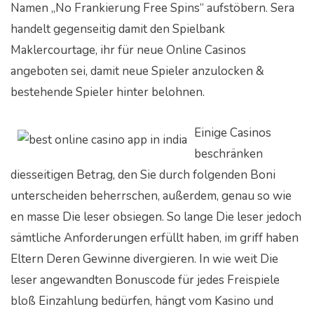
Namen „No Frankierung Free Spins“ aufstöbern. Sera
handelt gegenseitig damit den Spielbank
Maklercourtage, ihr für neue Online Casinos
angeboten sei, damit neue Spieler anzulocken &
bestehende Spieler hinter belohnen.
Einige Casinos
beschränken
diesseitigen Betrag, den Sie durch folgenden Boni
unterscheiden beherrschen, außerdem, genau so wie
en masse Die leser obsiegen. So lange Die leser jedoch
sämtliche Anforderungen erfüllt haben, im griff haben
Eltern Deren Gewinne divergieren. In wie weit Die
leser angewandten Bonuscode für jedes Freispiele
bloß Einzahlung bedürfen, hängt vom Kasino und