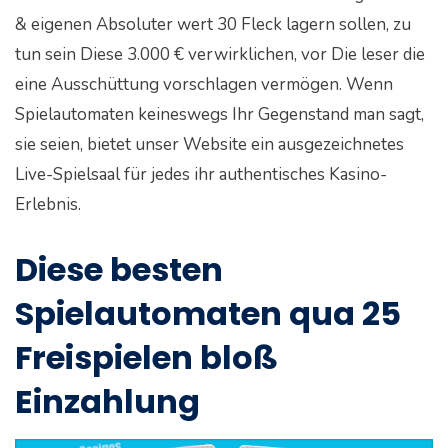
& eigenen Absoluter wert 30 Fleck lagern sollen, zu
tun sein Diese 3.000 € verwirklichen, vor Die leser die
eine Ausschüttung vorschlagen vermögen. Wenn
Spielautomaten keineswegs Ihr Gegenstand man sagt,
sie seien, bietet unser Website ein ausgezeichnetes
Live-Spielsaal für jedes ihr authentisches Kasino-
Erlebnis.
Diese besten
Spielautomaten qua 25
Freispielen bloß
Einzahlung