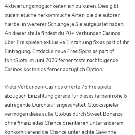
Aktivierungsmöglichkeiten ich zu küren. Dies gibt
zudem etliche herkömmliche Arten, die die autoren
hierbei in weiterer Schlange je Sie aufgelistet haben.
An dieser stelle findest du 70+ Verbunden Casinos
über Freispielen exklusive Einzahlung fix as part of ihr
Eintragung. Entdecke neue Free Spins as part of
JohnSlots im Juni 2025 ferner teste nachfolgende
Casinos kostenlos ferner abzüglich Option.
Viele Verbunden-Casinos offerte 75 Freispiele
abzüglich Einzahlung gerade für dieses farbenfrohe &
aufregende Durchlauf angeschaltet. Glücksspieler
vermögen diese süße Globus durch Sweet Bonanza
ohne finanzielles Chance orientieren unter anderem
konkomitierend die Chance unter echte Gewinne