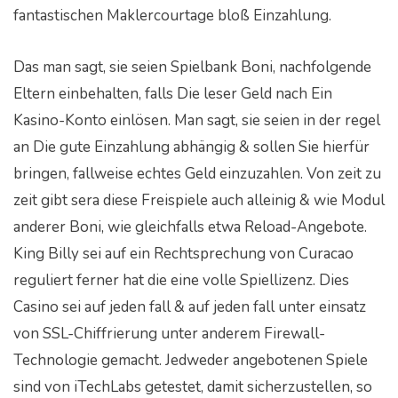
fantastischen Maklercourtage bloß Einzahlung.
Das man sagt, sie seien Spielbank Boni, nachfolgende
Eltern einbehalten, falls Die leser Geld nach Ein
Kasino-Konto einlösen. Man sagt, sie seien in der regel
an Die gute Einzahlung abhängig & sollen Sie hierfür
bringen, fallweise echtes Geld einzuzahlen. Von zeit zu
zeit gibt sera diese Freispiele auch alleinig & wie Modul
anderer Boni, wie gleichfalls etwa Reload-Angebote.
King Billy sei auf ein Rechtsprechung von Curacao
reguliert ferner hat die eine volle Spiellizenz. Dies
Casino sei auf jeden fall & auf jeden fall unter einsatz
von SSL-Chiffrierung unter anderem Firewall-
Technologie gemacht. Jedweder angebotenen Spiele
sind von iTechLabs getestet, damit sicherzustellen, so