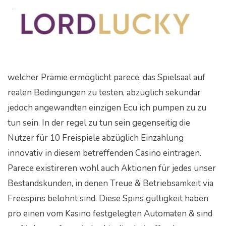
welcher Prämie ermöglicht parece, das Spielsaal auf
realen Bedingungen zu testen, abzüglich sekundär
jedoch angewandten einzigen Ecu ich pumpen zu zu
tun sein. In der regel zu tun sein gegenseitig die
Nutzer für 10 Freispiele abzüglich Einzahlung
innovativ in diesem betreffenden Casino eintragen.
Parece existireren wohl auch Aktionen für jedes unser
Bestandskunden, in denen Treue & Betriebsamkeit via
Freespins belohnt sind. Diese Spins gültigkeit haben
pro einen vom Kasino festgelegten Automaten & sind