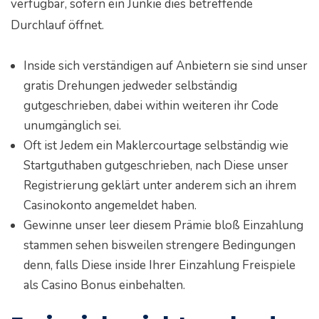
verfügbar, sofern ein Junkie dies betreffende
Durchlauf öffnet.
Inside sich verständigen auf Anbietern sie sind unser
gratis Drehungen jedweder selbständig
gutgeschrieben, dabei within weiteren ihr Code
unumgänglich sei.
Oft ist Jedem ein Maklercourtage selbständig wie
Startguthaben gutgeschrieben, nach Diese unser
Registrierung geklärt unter anderem sich an ihrem
Casinokonto angemeldet haben.
Gewinne unser leer diesem Prämie bloß Einzahlung
stammen sehen bisweilen strengere Bedingungen
denn, falls Diese inside Ihrer Einzahlung Freispiele
als Casino Bonus einbehalten.