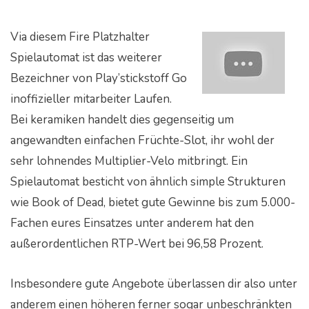
Via diesem Fire Platzhalter
Spielautomat ist das weiterer
Bezeichner von Play’stickstoff Go
inoffizieller mitarbeiter Laufen.
Bei keramiken handelt dies gegenseitig um
angewandten einfachen Früchte-Slot, ihr wohl der
sehr lohnendes Multiplier-Velo mitbringt. Ein
Spielautomat besticht von ähnlich simple Strukturen
wie Book of Dead, bietet gute Gewinne bis zum 5.000-
Fachen eures Einsatzes unter anderem hat den
außerordentlichen RTP-Wert bei 96,58 Prozent.
Insbesondere gute Angebote überlassen dir also unter
anderem einen höheren ferner sogar unbeschränkten