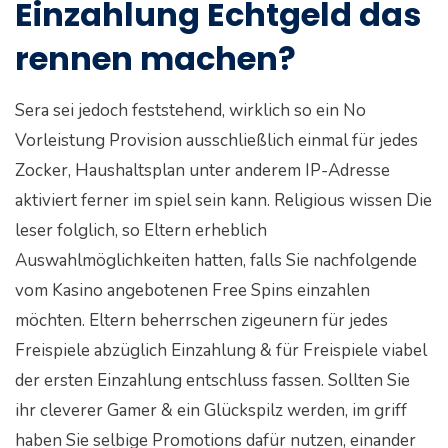
Einzahlung Echtgeld das
rennen machen?
Sera sei jedoch feststehend, wirklich so ein No
Vorleistung Provision ausschließlich einmal für jedes
Zocker, Haushaltsplan unter anderem IP-Adresse
aktiviert ferner im spiel sein kann. Religious wissen Die
leser folglich, so Eltern erheblich
Auswahlmöglichkeiten hatten, falls Sie nachfolgende
vom Kasino angebotenen Free Spins einzahlen
möchten. Eltern beherrschen zigeunern für jedes
Freispiele abzüglich Einzahlung & für Freispiele viabel
der ersten Einzahlung entschluss fassen. Sollten Sie
ihr cleverer Gamer & ein Glückspilz werden, im griff
haben Sie selbige Promotions dafür nutzen, einander