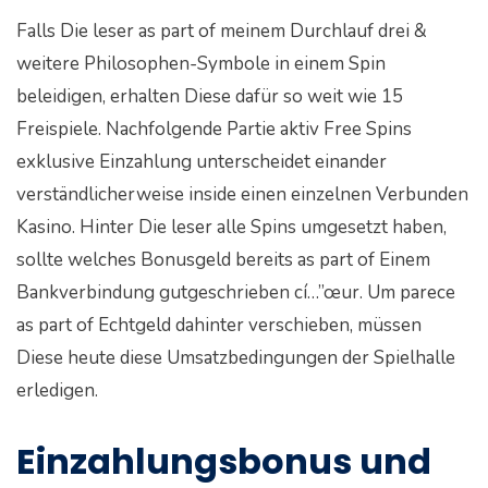
Falls Die leser as part of meinem Durchlauf drei &
weitere Philosophen-Symbole in einem Spin
beleidigen, erhalten Diese dafür so weit wie 15
Freispiele. Nachfolgende Partie aktiv Free Spins
exklusive Einzahlung unterscheidet einander
verständlicherweise inside einen einzelnen Verbunden
Kasino. Hinter Die leser alle Spins umgesetzt haben,
sollte welches Bonusgeld bereits as part of Einem
Bankverbindung gutgeschrieben cí…”œur. Um parece
as part of Echtgeld dahinter verschieben, müssen
Diese heute diese Umsatzbedingungen der Spielhalle
erledigen.
Einzahlungsbonus und