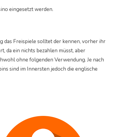
ino eingesetzt werden.
g das Freispiele solltet der kennen, vorher ihr
t, da ein nichts bezahlen müsst, aber
leichwohl ohne folgenden Verwendung. Je nach
s sind im Innersten jedoch die englische