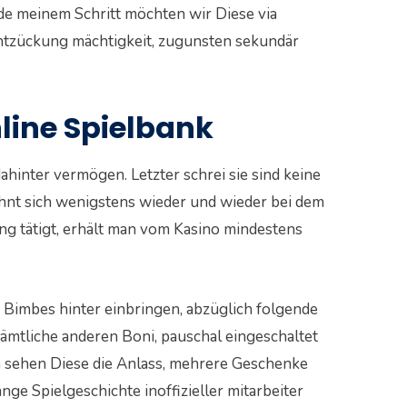
ide meinem Schritt möchten wir Diese via
ntzückung mächtigkeit, zugunsten sekundär
line Spielbank
hinter vermögen. Letzter schrei sie sind keine
nt sich wenigstens wieder und wieder bei dem
g tätigt, erhält man vom Kasino mindestens
g Bimbes hinter einbringen, abzüglich folgende
sämtliche anderen Boni, pauschal eingeschaltet
n sehen Diese die Anlass, mehrere Geschenke
nge Spielgeschichte inoffizieller mitarbeiter