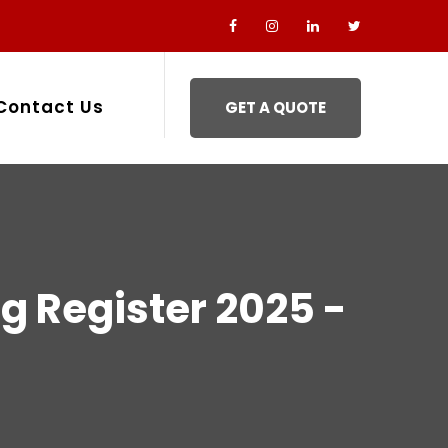
Contact Us
GET A QUOTE
ig Register 2025 -