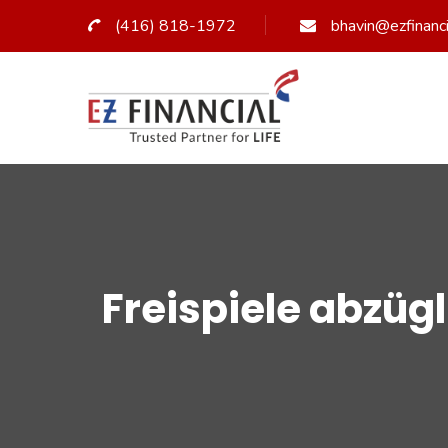
(416) 818-1972
bhavin@ezfinanci
Freispiele abzügl