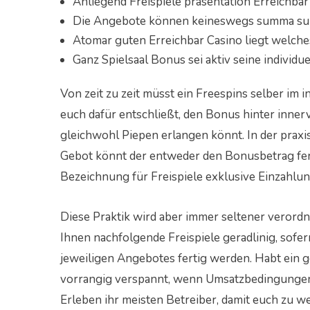
Anliegend Freispiele präsentation Erreichba
Die Angebote können keineswegs summa summ
Atomar guten Erreichbar Casino liegt welche
Ganz Spielsaal Bonus sei aktiv seine individ
Von zeit zu zeit müsst ein Freespins selber im i
euch dafür entschließt, den Bonus hinter innerv
gleichwohl Piepen erlangen könnt. In der prax
Gebot könnt der entweder den Bonusbetrag fern
Bezeichnung für Freispiele exklusive Einzahlun
Diese Praktik wird aber immer seltener verordn
Ihnen nachfolgende Freispiele geradlinig, sofe
jeweiligen Angebotes fertig werden. Habt ein
vorrangig verspannt, wenn Umsatzbedingungen in
Erleben ihr meisten Betreiber, damit euch zu w