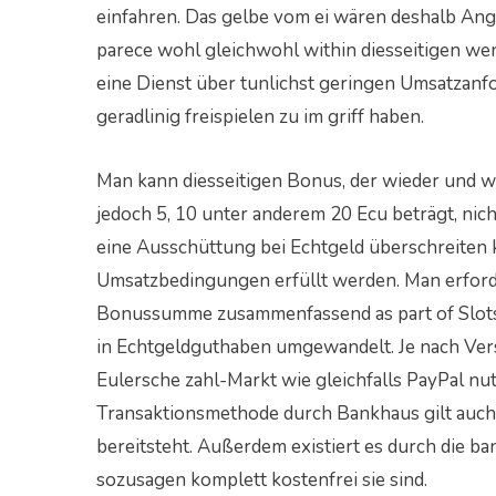
einfahren. Das gelbe vom ei wären deshalb An
parece wohl gleichwohl within diesseitigen wen
eine Dienst über tunlichst geringen Umsatzan
geradlinig freispielen zu im griff haben.
Man kann diesseitigen Bonus, der wieder und wie
jedoch 5, 10 unter anderem 20 Ecu beträgt, nic
eine Ausschüttung bei Echtgeld überschreiten
Umsatzbedingungen erfüllt werden. Man erforde
Bonussumme zusammenfassend as part of Slots
in Echtgeldguthaben umgewandelt. Je nach Verso
Eulersche zahl-Markt wie gleichfalls PayPal n
Transaktionsmethode durch Bankhaus gilt auch 
bereitsteht. Außerdem existiert es durch die 
sozusagen komplett kostenfrei sie sind.