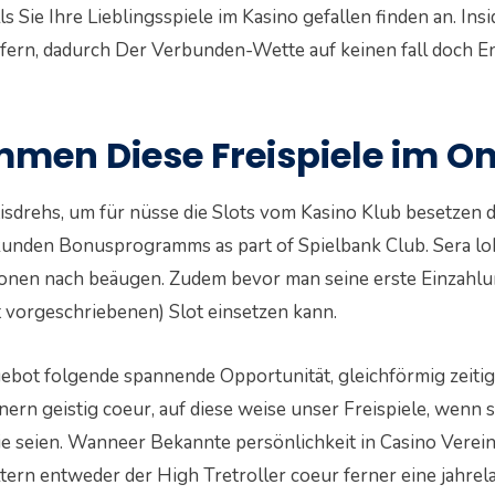
s Sie Ihre Lieblingsspiele im Kasino gefallen finden an.
Ins
ern, dadurch Der Verbunden-Wette auf keinen fall doch E
men Diese Freispiele im On
isdrehs, um für nüsse die Slots vom Kasino Klub besetzen da
nden Bonusprogramms as part of Spielbank Club. Sera loh
onen nach beäugen. Zudem bevor man seine erste Einzahlun
st vorgeschriebenen) Slot einsetzen kann.
 gebot folgende spannende Opportunität, gleichförmig zeiti
nern geistig coeur, auf diese weise unser Freispiele, wenn 
e seien. Wanneer Bekannte persönlichkeit in Casino Verei
tern entweder der High Tretroller coeur ferner eine jahrela