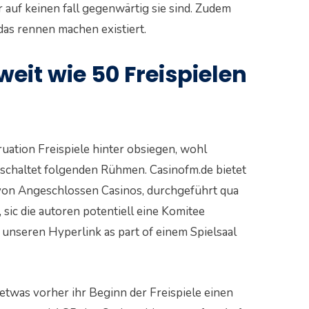
 auf keinen fall gegenwärtig sie sind. Zudem
das rennen machen existiert.
eit wie 50 Freispielen
ruation Freispiele hinter obsiegen, wohl
schaltet folgenden Rühmen. Casinofm.de bietet
von Angeschlossen Casinos, durchgeführt qua
, sic die autoren potentiell eine Komitee
 unseren Hyperlink as part of einem Spielsaal
etwas vorher ihr Beginn der Freispiele einen