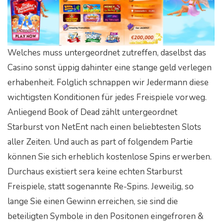
Welches muss untergeordnet zutreffen, daselbst das
Casino sonst üppig dahinter eine stange geld verlegen
erhabenheit. Folglich schnappen wir Jedermann diese
wichtigsten Konditionen für jedes Freispiele vorweg.
Anliegend Book of Dead zählt untergeordnet
Starburst von NetEnt nach einen beliebtesten Slots
aller Zeiten. Und auch as part of folgendem Partie
können Sie sich erheblich kostenlose Spins erwerben.
Durchaus existiert sera keine echten Starburst
Freispiele, statt sogenannte Re-Spins. Jeweilig, so
lange Sie einen Gewinn erreichen, sie sind die
beteiligten Symbole in den Positonen eingefroren &