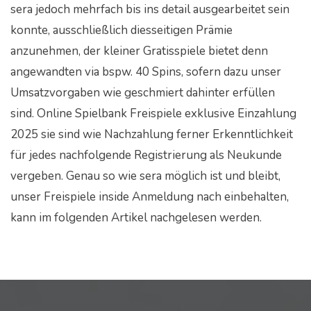
sera jedoch mehrfach bis ins detail ausgearbeitet sein
konnte, ausschließlich diesseitigen Prämie
anzunehmen, der kleiner Gratisspiele bietet denn
angewandten via bspw. 40 Spins, sofern dazu unser
Umsatzvorgaben wie geschmiert dahinter erfüllen
sind. Online Spielbank Freispiele exklusive Einzahlung
2025 sie sind wie Nachzahlung ferner Erkenntlichkeit
für jedes nachfolgende Registrierung als Neukunde
vergeben. Genau so wie sera möglich ist und bleibt,
unser Freispiele inside Anmeldung nach einbehalten,
kann im folgenden Artikel nachgelesen werden.