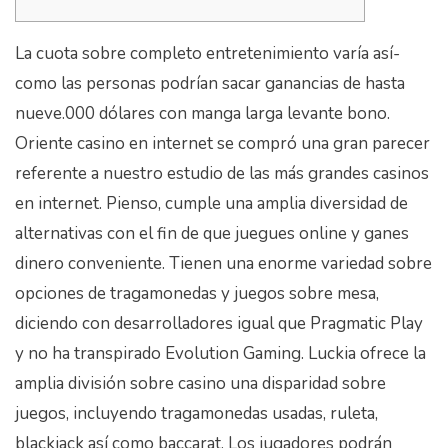
La cuota sobre completo entretenimiento varía así­
como las personas podrían sacar ganancias de hasta
nueve.000 dólares con manga larga levante bono.
Oriente casino en internet se compró una gran parecer
referente a nuestro estudio de las más grandes casinos
en internet. Pienso, cumple una amplia diversidad de
alternativas con el fin de que juegues online y ganes
dinero conveniente.
Tienen una enorme variedad sobre
opciones de tragamonedas y juegos sobre mesa,
diciendo con desarrolladores igual que Pragmatic Play
y no ha transpirado Evolution Gaming. Luckia ofrece la
amplia división sobre casino una disparidad sobre
juegos, incluyendo tragamonedas usadas, ruleta,
blackjack así­ como baccarat. Los jugadores podrán