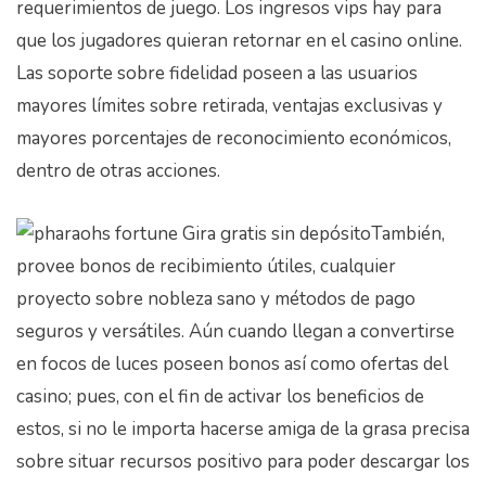
requerimientos de juego. Los ingresos vips hay para
que los jugadores quieran retornar en el casino online.
Las soporte sobre fidelidad poseen a las usuarios
mayores límites sobre retirada, ventajas exclusivas y
mayores porcentajes de reconocimiento económicos,
dentro de otras acciones.
También,
provee bonos de recibimiento útiles, cualquier
proyecto sobre nobleza sano y métodos de pago
seguros y versátiles. Aún cuando llegan a convertirse
en focos de luces poseen bonos así­ como ofertas del
casino; pues, con el fin de activar los beneficios de
estos, si no le importa hacerse amiga de la grasa precisa
sobre situar recursos positivo para poder descargar los