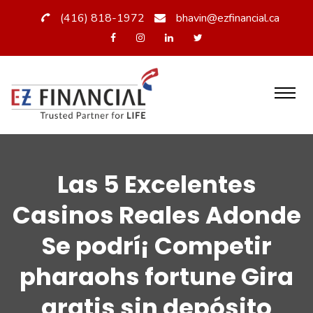
(416) 818-1972
bhavin@ezfinancial.ca
Las 5 Excelentes
Casinos Reales Adonde
Se podrí¡ Competir
pharaohs fortune Gira
gratis sin depósito