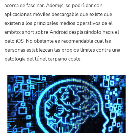
acerca de fascinar. Ademí¡s, se podrí¡ dar con
aplicaciones móviles descargable que existe que
existen a los principales medios operativos de el
ámbito; short sobre Android desplazándolo hacia el
pelo iOS. No obstante es recomendable cual las
personas establezcan las propios límites contra una
patologí­a del túnel carpiano coste.