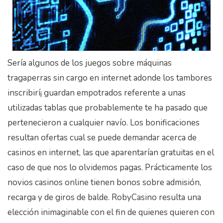
Serí­a algunos de los juegos sobre máquinas
tragaperras sin cargo en internet adonde los tambores
inscribirí¡ guardan empotrados referente a unas
utilizadas tablas que probablemente te ha pasado que
pertenecieron a cualquier navío. Los bonificaciones
resultan ofertas cual se puede demandar acerca de
casinos en internet, las que aparentarían gratuitas en el
caso de que nos lo olvidemos pagas. Prácticamente los
novios casinos online tienen bonos sobre admisión,
recarga y de giros de balde. RobyCasino resulta una
elección inimaginable con el fin de quienes quieren con