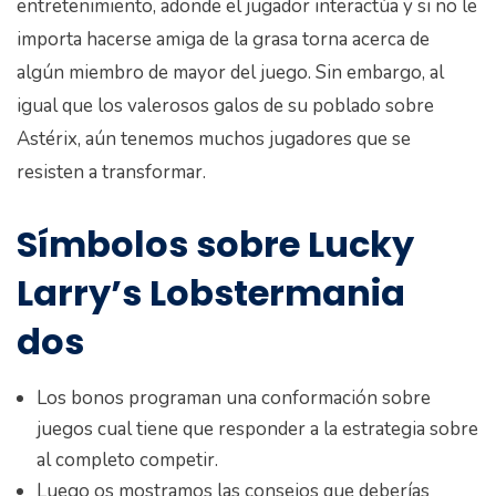
entretenimiento, adonde el jugador interactúa y si no le
importa hacerse amiga de la grasa torna acerca de
algún miembro de mayor del juego. Sin embargo, al
igual que los valerosos galos de su poblado sobre
Astérix, aún tenemos muchos jugadores que se
resisten a transformar.
Símbolos sobre Lucky
Larry’s Lobstermania
dos
Los bonos programan una conformación sobre
juegos cual tiene que responder a la estrategia sobre
al completo competir.
Luego os mostramos las consejos que deberías