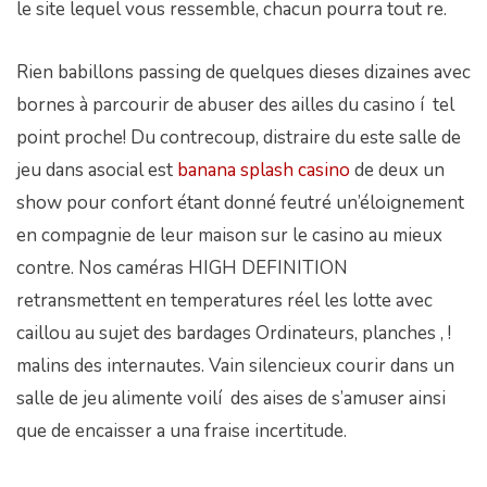
le site lequel vous ressemble, chacun pourra tout re.
Rien babillons passing de quelques dieses dizaines avec
bornes à parcourir de abuser des ailles du casino í tel
point proche! Du contrecoup, distraire du este salle de
jeu dans asocial est
banana splash casino
de deux un
show pour confort étant donné feutré un’éloignement
en compagnie de leur maison sur le casino au mieux
contre. Nos caméras HIGH DEFINITION
retransmettent en temperatures réel les lotte avec
caillou au sujet des bardages Ordinateurs, planches , !
malins des internautes. Vain silencieux courir dans un
salle de jeu alimente voilí des aises de s’amuser ainsi
que de encaisser a una fraise incertitude.