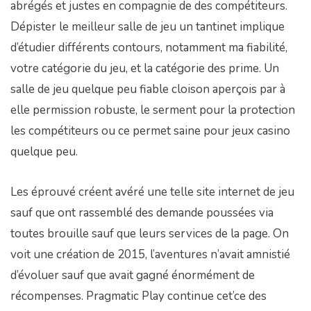
abrégés et justes en compagnie de des compétiteurs.
Dépister le meilleur salle de jeu un tantinet implique
d’étudier différents contours, notamment ma fiabilité,
votre catégorie du jeu, et la catégorie des prime. Un
salle de jeu quelque peu fiable cloison aperçois par à
elle permission robuste, le serment pour la protection
les compétiteurs ou ce permet saine pour jeux casino
quelque peu.
Les éprouvé créent avéré une telle site internet de jeu
sauf que ont rassemblé des demande poussées via
toutes brouille sauf que leurs services de la page. On
voit une création de 2015, l’aventures n’avait amnistié
d’évoluer sauf que avait gagné énormément de
récompenses. Pragmatic Play continue cet’ce des