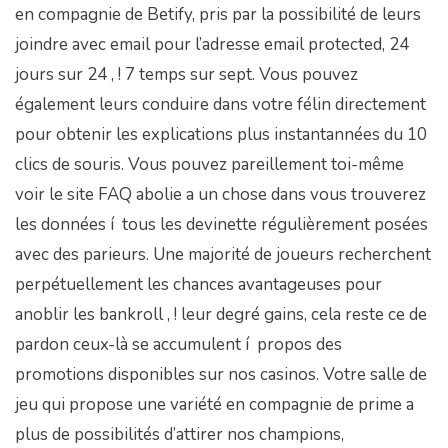
en compagnie de Betify, pris par la possibilité de leurs
joindre avec email pour l’adresse email protected, 24
jours sur 24 , ! 7 temps sur sept. Vous pouvez
également leurs conduire dans votre félin directement
pour obtenir les explications plus instantannées du 10
clics de souris. Vous pouvez pareillement toi-même
voir le site FAQ abolie a un chose dans vous trouverez
les données í tous les devinette régulièrement posées
avec des parieurs. Une majorité de joueurs recherchent
perpétuellement les chances avantageuses pour
anoblir les bankroll , ! leur degré gains, cela reste ce de
pardon ceux-là se accumulent í propos des
promotions disponibles sur nos casinos. Votre salle de
jeu qui propose une variété en compagnie de prime a
plus de possibilités d’attirer nos champions,