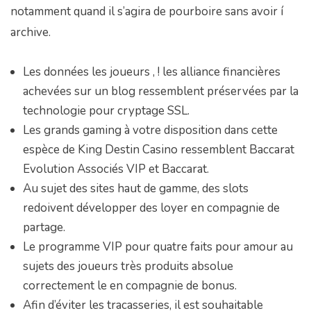
notamment quand il s’agira de pourboire sans avoir í
archive.
Les données les joueurs , ! les alliance financières
achevées sur un blog ressemblent préservées par la
technologie pour cryptage SSL.
Les grands gaming à votre disposition dans cette
espèce de King Destin Casino ressemblent Baccarat
Evolution Associés VIP et Baccarat.
Au sujet des sites haut de gamme, des slots
redoivent développer des loyer en compagnie de
partage.
Le programme VIP pour quatre faits pour amour au
sujets des joueurs très produits absolue
correctement le en compagnie de bonus.
Afin d’éviter les tracasseries, il est souhaitable