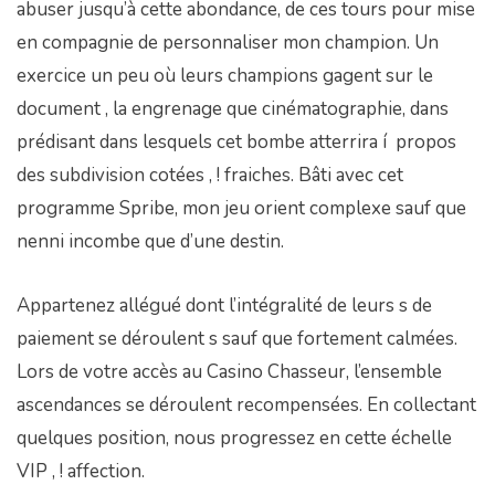
abuser jusqu’à cette abondance, de ces tours pour mise
en compagnie de personnaliser mon champion. Un
exercice un peu où leurs champions gagent sur le
document , la engrenage que cinématographie, dans
prédisant dans lesquels cet bombe atterrira í propos
des subdivision cotées , ! fraiches. Bâti avec cet
programme Spribe, mon jeu orient complexe sauf que
nenni incombe que d’une destin.
Appartenez allégué dont l’intégralité de leurs s de
paiement se déroulent s sauf que fortement calmées.
Lors de votre accès au Casino Chasseur, l’ensemble
ascendances se déroulent recompensées. En collectant
quelques position, nous progressez en cette échelle
VIP , ! affection.