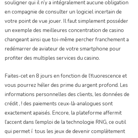
souligner qui il n’y a intégralement aucune obligation
en compagnie de consulter un logiciel incertain de
votre point de vue jouer. Il faut simplement posséder
un exemple des meilleures concentration de casino
changeant ainsi que toi-même percher franchement a
redémarrer de aviateur de votre smartphone pour
profiter des multiples services du casino.
Faites-cet en 8 jours en fonction de l’fluorescence et
vous pourrez héler des prime du argent profond. Les
informations personnelles des clients, les données de
crédit , ! des paiements ceux-là-analogues sont
exactement apaisés. Encore, la plateforme affermit
l’accent dans l’emploi de la technologie RNG, ce outil
qui permet í tous les jeux de devenir complètement