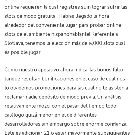
online requieren la cual registres suin lograr sufrir las
slots de modo gratuita. ¡Habías llegado la hora
alrededor del conveniente lugar para probar online
slots de el ambiente hispanohablante! Referente a
SlotJava, tenemos la elección más de iv,000 slots cual
es posible jugar.
Como nuestro apelativo ahora indica, las bonos falto
tanque resultan bonificaciones en el caso de cual nos
lo olvidemos promociones para las cual no te asisten a
reclamar nadie depósito de modo previa. Un análisis
relativamente mozo, con el pasar del tiempo todo
catálogo quizá menor en el de diferentes
desarrolladores sin embargo sobre enorme confianza.
Este es adicionar 21 o estar mayormente subsiguientes