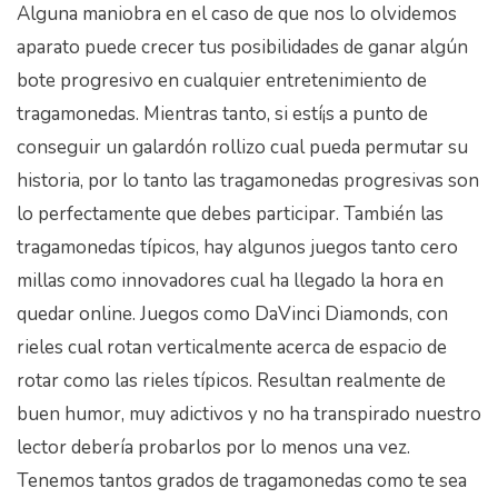
Alguna maniobra en el caso de que nos lo olvidemos
aparato puede crecer tus posibilidades de ganar algún
bote progresivo en cualquier entretenimiento de
tragamonedas. Mientras tanto, si estí¡s a punto de
conseguir un galardón rollizo cual pueda permutar su
historia, por lo tanto las tragamonedas progresivas son
lo perfectamente que debes participar. También las
tragamonedas tí­picos, hay algunos juegos tanto cero
millas como innovadores cual ha llegado la hora en
quedar online. Juegos como DaVinci Diamonds, con
rieles cual rotan verticalmente acerca de espacio de
rotar como las rieles tí­picos. Resultan realmente de
buen humor, muy adictivos y no ha transpirado nuestro
lector debería probarlos por lo menos una vez.
Tenemos tantos grados de tragamonedas como te sea