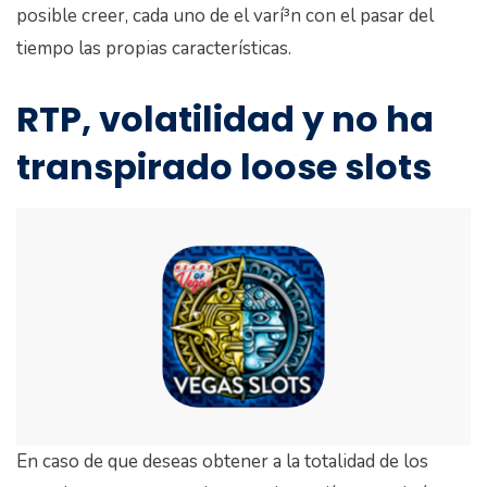
posible creer, cada uno de el varí³n con el pasar del
tiempo las propias características.
RTP, volatilidad y no ha
transpirado loose slots
En caso de que deseas obtener a la totalidad de los