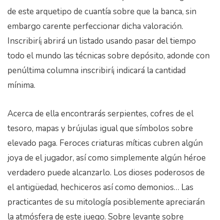
de este arquetipo de cuantí­a sobre que la banca, sin
embargo carente perfeccionar dicha valoración.
Inscribirí¡ abrirá un listado usando pasar del tiempo
todo el mundo las técnicas sobre depósito, adonde con
penúltima columna inscribirí¡ indicará la cantidad
mínima.
Acerca de ella encontrarás serpientes, cofres de el
tesoro, mapas y brújulas igual que símbolos sobre
elevado paga. Feroces criaturas míticas cubren algún
joya de el jugador, así­ como simplemente algún héroe
verdadero puede alcanzarlo. Los dioses poderosos de
el antigüedad, hechiceros así­ como demonios… Las
practicantes de su mitología posiblemente apreciarán
la atmósfera de este juego. Sobre levante sobre