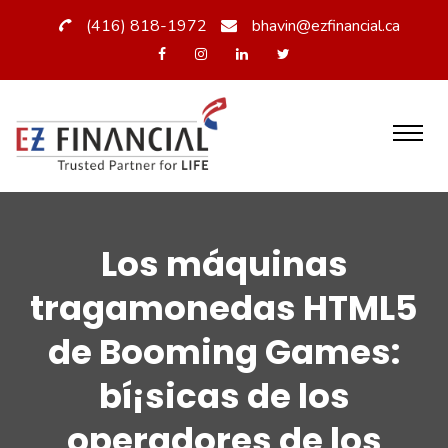
(416) 818-1972
bhavin@ezfinancial.ca
Los máquinas
tragamonedas HTML5
de Booming Games:
bí¡sicas de los
operadores de los