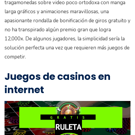
tragamonedas sobre video poco ortodoxa con manga
larga gráficos y animaciones maravillosas, una
apasionante rondalla de bonificación de giros gratuito y
no ha transpirado algún premio gran que logra
12,000x. De algunos jugadores, la simplicidad serí­a la
solución perfecta una vez que requieren más juegos de
competir.
Juegos de casinos en
internet