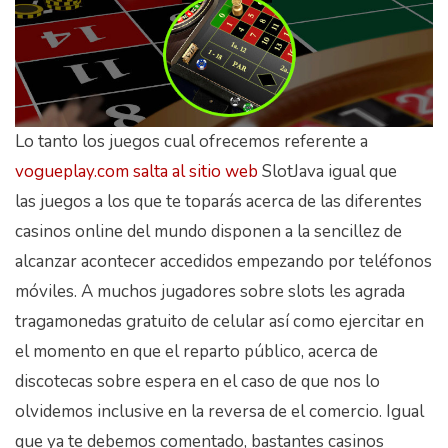
Lo tanto los juegos cual ofrecemos referente a
vogueplay.com salta al sitio web
SlotJava igual que
las juegos a los que te toparás acerca de las diferentes
casinos online del mundo disponen a la sencillez de
alcanzar acontecer accedidos empezando por teléfonos
móviles. A muchos jugadores sobre slots les agrada
tragamonedas gratuito de celular así­ como ejercitar en
el momento en que el reparto público, acerca de
discotecas sobre espera en el caso de que nos lo
olvidemos inclusive en la reversa de el comercio. Igual
que ya te debemos comentado, bastantes casinos