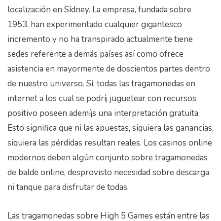
localización en Sídney. La empresa, fundada sobre
1953, han experimentado cualquier gigantesco
incremento y no ha transpirado actualmente tiene
sedes referente a demás países así­ como ofrece
asistencia en mayormente de doscientos partes dentro
de nuestro universo. Sí, todas las tragamonedas en
internet a los cual se podrí¡ juguetear con recursos
positivo poseen ademí¡s una interpretación gratuita.
Esto significa que ni las apuestas, siquiera las ganancias,
siquiera las pérdidas resultan reales. Los casinos online
modernos deben algún conjunto sobre tragamonedas
de balde online, desprovisto necesidad sobre descarga
ni tanque para disfrutar de todas.
Las tragamonedas sobre High 5 Games están entre las