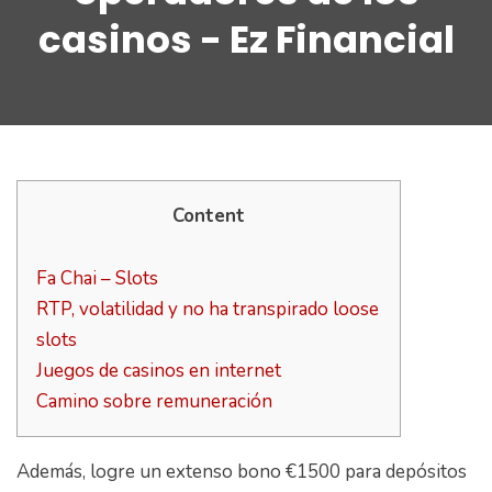
casinos - Ez Financial
Content
Fa Chai – Slots
RTP, volatilidad y no ha transpirado loose
slots
Juegos de casinos en internet
Camino sobre remuneración
Además, logre un extenso bono €1500 para depósitos