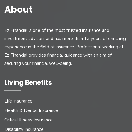
About
Ez Financial is one of the most trusted insurance and
investment advisors and has more than 13 years of enriching
experience in the field of insurance. Professional working at
Ez Financial provides financial guidance with an aim of
securing your financial well-being.
Living Benefits
Life Insurance
Health & Dental Insurance
Critical Illness Insurance
Disability Insurance