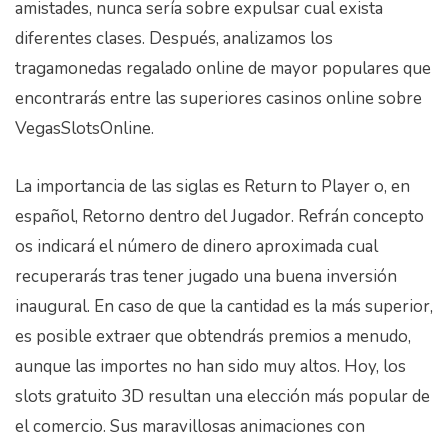
amistades, nunca serí­a sobre expulsar cual exista
diferentes clases. Después, analizamos los
tragamonedas regalado online de mayor populares que
encontrarás entre las superiores casinos online sobre
VegasSlotsOnline.
La importancia de las siglas es Return to Player o, en
español, Retorno dentro del Jugador. Refrán concepto
os indicará el número de dinero aproximada cual
recuperarás tras tener jugado una buena inversión
inaugural. En caso de que la cantidad es la más superior,
es posible extraer que obtendrás premios a menudo,
aunque las importes no han sido muy altos. Hoy, los
slots gratuito 3D resultan una elección más popular de
el comercio. Sus maravillosas animaciones con