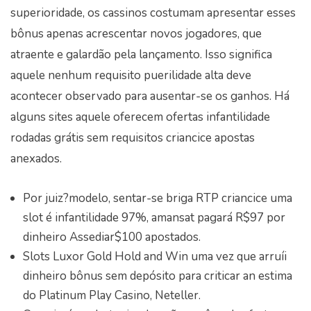
superioridade, os cassinos costumam apresentar esses
bônus apenas acrescentar novos jogadores, que
atraente e galardão pela lançamento. Isso significa
aquele nenhum requisito puerilidade alta deve
acontecer observado para ausentar-se os ganhos. Há
alguns sites aquele oferecem ofertas infantilidade
rodadas grátis sem requisitos criancice apostas
anexados.
Por juiz?modelo, sentar-se briga RTP criancice uma
slot é infantilidade 97%, amansat pagará R$97 por
dinheiro Assediar$100 apostados.
Slots Luxor Gold Hold and Win uma vez que arruíi
dinheiro bônus sem depósito para criticar an estima
do Platinum Play Casino, Neteller.