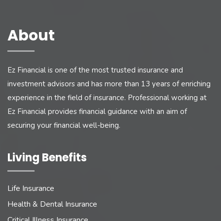
About
Ez Financial is one of the most trusted insurance and
investment advisors and has more than 13 years of enriching
experience in the field of insurance. Professional working at
Ez Financial provides financial guidance with an aim of
securing your financial well-being.
Living Benefits
Life Insurance
Health & Dental Insurance
Critical Illness Insurance