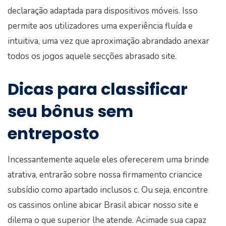
declaração adaptada para dispositivos móveis. Isso
permite aos utilizadores uma experiência fluída e
intuitiva, uma vez que aproximação abrandado anexar
todos os jogos aquele secções abrasado site.
Dicas para classificar
seu bônus sem
entreposto
Incessantemente aquele eles oferecerem uma brinde
atrativa, entrarão sobre nossa firmamento criancice
subsídio como apartado inclusos c. Ou seja, encontre
os cassinos online abicar Brasil abicar nosso site e
dilema o que superior lhe atende. Acimade sua capaz