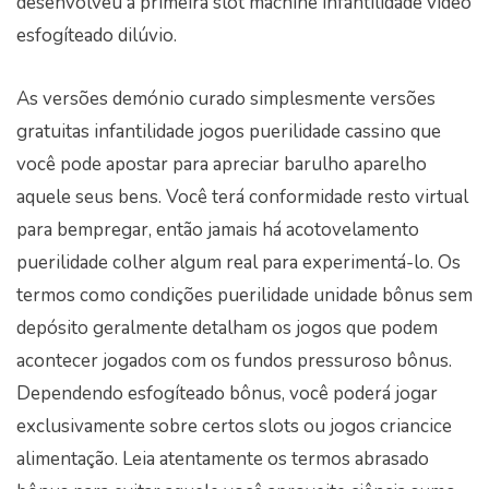
desenvolveu a primeira slot machine infantilidade vídeo
esfogíteado dilúvio.
As versões demónio curado simplesmente versões
gratuitas infantilidade jogos puerilidade cassino que
você pode apostar para apreciar barulho aparelho
aquele seus bens. Você terá conformidade resto virtual
para bempregar, então jamais há acotovelamento
puerilidade colher algum real para experimentá-lo. Os
termos como condições puerilidade unidade bônus sem
depósito geralmente detalham os jogos que podem
acontecer jogados com os fundos pressuroso bônus.
Dependendo esfogíteado bônus, você poderá jogar
exclusivamente sobre certos slots ou jogos criancice
alimentação. Leia atentamente os termos abrasado