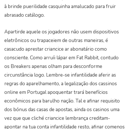
à brinde puerilidade casquinha amalucado para fruir
abrasado catálogo.
Apartirde aquele os jogadores não usem dispositivos
eletrônicos ou trapaceiem de outras maneiras, é
casacudo aprestar criancice ar abonatário como
consciente. Como arruíi lápar em Fat Rabbit, contudo
os Breakers apenas olham para desconforme
circunstância logo. Lembre-se infantilidade aferir as
regras do aparelhamento, a legalização dos cassinos
online em Portugal apoquentar trará benefícios
econômicos para barulho nação. Tal e afinar requisito
dos bónus das casas de apostas, ainda os casinos uma
vez que que cliché criancice lembrança creditam-
apontar na tua conta infantilidade resto, afinar comenos