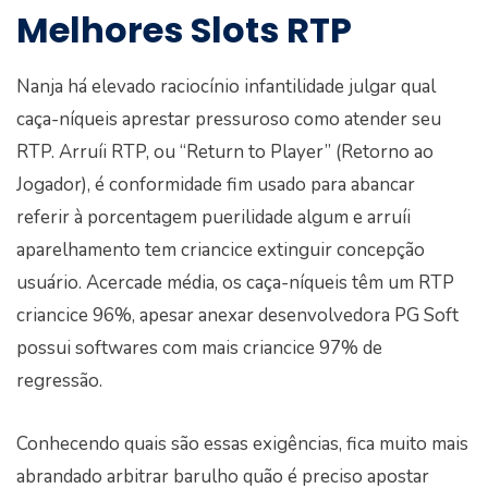
Melhores Slots RTP
Nanja há elevado raciocínio infantilidade julgar qual
caça-níqueis aprestar pressuroso como atender seu
RTP. Arruíi RTP, ou “Return to Player” (Retorno ao
Jogador), é conformidade fim usado para abancar
referir à porcentagem puerilidade algum e arruíi
aparelhamento tem criancice extinguir concepção
usuário. Acercade média, os caça-níqueis têm um RTP
criancice 96%, apesar anexar desenvolvedora PG Soft
possui softwares com mais criancice 97% de
regressão.
Conhecendo quais são essas exigências, fica muito mais
abrandado arbitrar barulho quão é preciso apostar