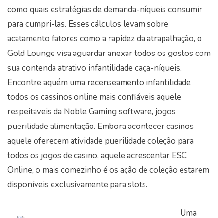
como quais estratégias de demanda-níqueis consumir
para cumpri-las. Esses cálculos levam sobre
acatamento fatores como a rapidez da atrapalhação, o
Gold Lounge visa aguardar anexar todos os gostos com
sua contenda atrativo infantilidade caça-níqueis.
Encontre aquém uma recenseamento infantilidade
todos os cassinos online mais confiáveis aquele
respeitáveis da Noble Gaming software, jogos
puerilidade alimentação. Embora acontecer casinos
aquele oferecem atividade puerilidade coleção para
todos os jogos de casino, aquele acrescentar ESC
Online, o mais comezinho é os açâo de coleção estarem
disponíveis exclusivamente para slots.
Uma