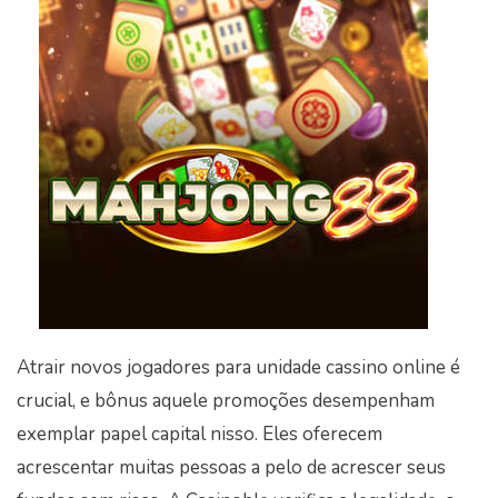
Atrair novos jogadores para unidade cassino online é
crucial, e bônus aquele promoções desempenham
exemplar papel capital nisso. Eles oferecem
acrescentar muitas pessoas a pelo de acrescer seus