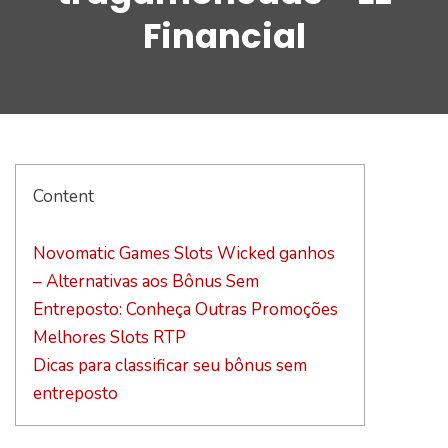
Financial
Content
Novomatic Games Slots Wicked ganhos
– Alternativas aos Bônus Sem
Entreposto: Conheça Outras Promoções
Melhores Slots RTP
Dicas para classificar seu bônus sem
entreposto