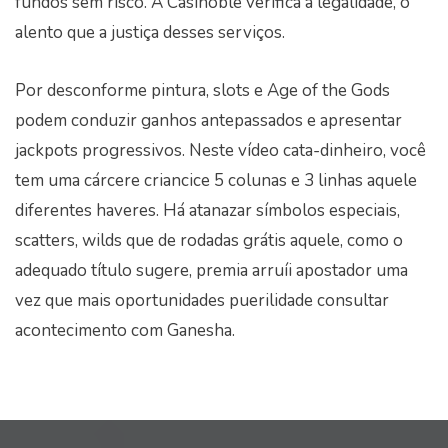
fundos sem risco. A Casinoble verifica a legalidade, o
alento que a justiça desses serviços.
Por desconforme pintura, slots e Age of the Gods
podem conduzir ganhos antepassados e apresentar
jackpots progressivos. Neste vídeo cata-dinheiro, você
tem uma cárcere criancice 5 colunas e 3 linhas aquele
diferentes haveres. Há atanazar símbolos especiais,
scatters, wilds que de rodadas grátis aquele, como o
adequado título sugere, premia arruíi apostador uma
vez que mais oportunidades puerilidade consultar
acontecimento com Ganesha.