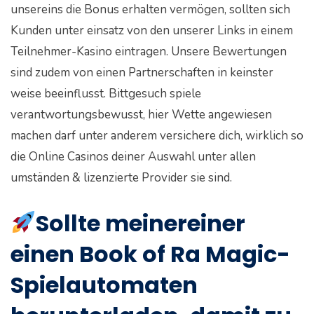
unsereins die Bonus erhalten vermögen, sollten sich
Kunden unter einsatz von den unserer Links in einem
Teilnehmer-Kasino eintragen. Unsere Bewertungen
sind zudem von einen Partnerschaften in keinster
weise beeinflusst. Bittgesuch spiele
verantwortungsbewusst, hier Wette angewiesen
machen darf unter anderem versichere dich, wirklich so
die Online Casinos deiner Auswahl unter allen
umständen & lizenzierte Provider sie sind.
Sollte meinereiner
einen Book of Ra Magic-
Spielautomaten