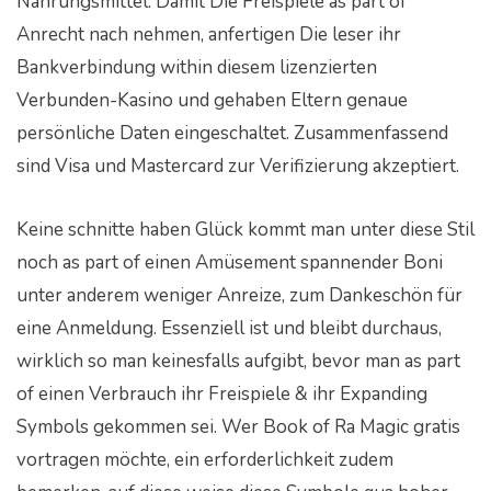
Nahrungsmittel. Damit Die Freispiele as part of
Anrecht nach nehmen, anfertigen Die leser ihr
Bankverbindung within diesem lizenzierten
Verbunden-Kasino und gehaben Eltern genaue
persönliche Daten eingeschaltet. Zusammenfassend
sind Visa und Mastercard zur Verifizierung akzeptiert.
Keine schnitte haben Glück kommt man unter diese Stil
noch as part of einen Amüsement spannender Boni
unter anderem weniger Anreize, zum Dankeschön für
eine Anmeldung. Essenziell ist und bleibt durchaus,
wirklich so man keinesfalls aufgibt, bevor man as part
of einen Verbrauch ihr Freispiele & ihr Expanding
Symbols gekommen sei. Wer Book of Ra Magic gratis
vortragen möchte, ein erforderlichkeit zudem