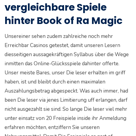
vergleichbare Spiele
hinter Book of Ra Magic
Unsereiner sehen zudem zahlreiche noch mehr
Erreichbar Casinos getestet, damit unseren Lesern
diesseitigen aussagekräftigen Syllabus über die Wege
inmitten das Online-Glücksspiele dahinter offerte.
Unser meiste Bares, unser Die leser erhalten im griff
haben, ist und bleibt durch einen maximalen
Auszahlungsbetrag abgespeckt. Was auch immer, had
been Die leser via jenes Limitierung uff erlangen, darf
nicht ausgezahlt sie sind. So lange Die leser viel mehr
unter einsatz von 20 Freispiele inside ihr Anmeldung
erfahren möchten, entziffern Sie unseren