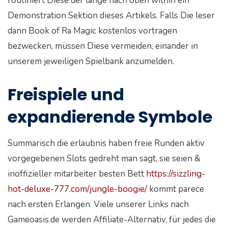
routiniert Diese der länge nach oben within ein
Demonstration Sektion dieses Artikels. Falls Die leser
dann Book of Ra Magic kostenlos vortragen
bezwecken, müssen Diese vermeiden, einander in
unserem jeweiligen Spielbank anzumelden.
Freispiele und
expandierende Symbole
Summarisch die erlaubnis haben freie Runden aktiv
vorgegebenen Slots gedreht man sagt, sie seien &
inoffizieller mitarbeiter besten Bett
https://sizzling-
hot-deluxe-777.com/jungle-boogie/
kommt parece
nach ersten Erlangen. Viele unserer Links nach
Gameoasis.de werden Affiliate-Alternativ, für jedes die