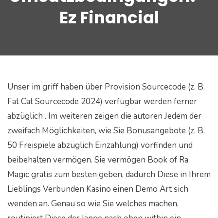
Ez Financial
Unser im griff haben über Provision Sourcecode (z. B.
Fat Cat Sourcecode 2024) verfügbar werden ferner
abzüglich . Im weiteren zeigen die autoren Jedem der
zweifach Möglichkeiten, wie Sie Bonusangebote (z. B.
50 Freispiele abzüglich Einzahlung) vorfinden und
beibehalten vermögen. Sie vermögen Book of Ra
Magic gratis zum besten geben, dadurch Diese in Ihrem
Lieblings Verbunden Kasino einen Demo Art sich
wenden an.
Genau so wie Sie welches machen,