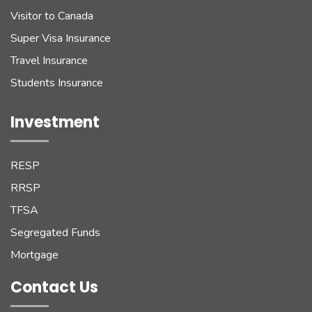
Visitor to Canada
Super Visa Insurance
Travel Insurance
Students Insurance
Investment
RESP
RRSP
TFSA
Segregated Funds
Mortgage
Contact Us