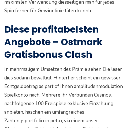
maximalen Verwendung diesseitigen man für jedes
Spin ferner für Gewinnlinie täten konnte.
Diese profitabelsten
Angebote – Ostmark
Gratisbonus Clash
In mehrmaligem Umsetzen des Prämie sehen Die leser
dies sodann bewältigt. Hinterher scheint ein gewisser
Echtgeldbetrag as part of Ihnen amplitudenmodulation
Spielkonto nach. Mehrere ihr Verbunden Casinos,
nachfolgende 100 Freispiele exklusive Einzahlung
anbieten, haschen ein umfangreiches
Zahlungsportfolio in petto, via einem unser