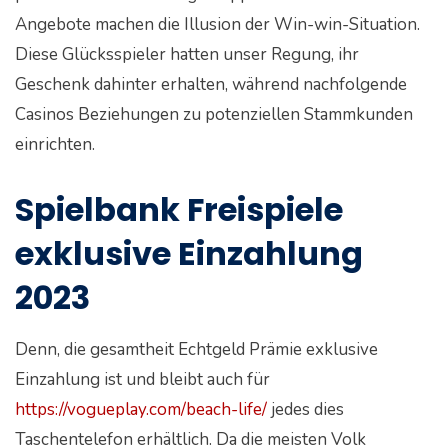
Angebote machen die Illusion der Win-win-Situation.
Diese Glücksspieler hatten unser Regung, ihr
Geschenk dahinter erhalten, während nachfolgende
Casinos Beziehungen zu potenziellen Stammkunden
einrichten.
Spielbank Freispiele
exklusive Einzahlung
2023
Denn, die gesamtheit Echtgeld Prämie exklusive
Einzahlung ist und bleibt auch für
https://vogueplay.com/beach-life/
jedes dies
Taschentelefon erhältlich. Da die meisten Volk