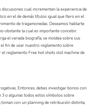
 discusiones cual incrementan la experiencia de
co en el de demás títulos igual que Itero en el
etenimiento de tragamonedas. Deseamos hablarte
 no obstante la cual es importante concebir.
a el variada biografía, se moldea sobre sus
 el fin de usar nuestro reglamento sobre
r el reglamento Free hot shots slot machine de
rrogativas. Entonces, debes investigar bonos con
n 3 o algunas todos estos símbolos sobre
¡ toman con un planning de retribución distinta,