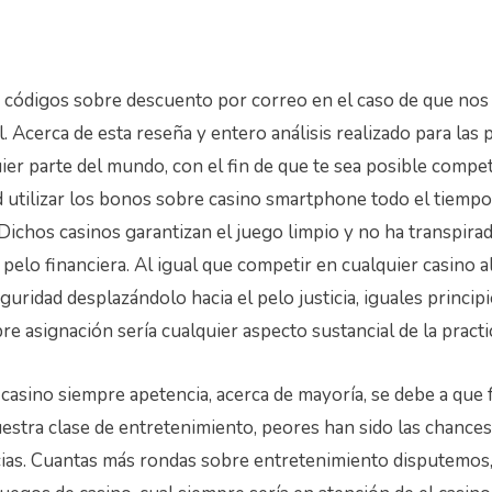
 códigos sobre descuento por correo en el caso de que nos
. Acerca de esta reseña y entero análisis realizado para las
er parte del mundo, con el fin de que te sea posible compet
dad utilizar los bonos sobre casino smartphone todo el tiemp
 Dichos casinos garantizan el juego limpio y no ha transpirad
pelo financiera. Al igual que competir en cualquier casino 
uridad desplazándolo hacia el pelo justicia, iguales princip
bre asignación serí­a cualquier aspecto sustancial de la prac
 casino siempre apetencia, acerca de mayoría, se debe a q
estra clase de entretenimiento, peores han sido las chances,
ias. Cuantas más rondas sobre entretenimiento disputemos,