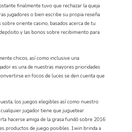
bstante finalmente tuvo que rechazar la queja
tras jugadores o bien escribe su propia reseña
s sobre oriente casino, basados acerca de tu
 depósito y las bonos sobre recibimiento para
ente chicos, así­ como inclusive una
ugador es una de nuestras mayores prioridades
convertirse en focos de luces se den cuenta que
esta, los juegos elegibles así­ como nuestro
cualquier jugador tiene que juguetear
orta hacerse amiga de la grasa fundó sobre 2016
res productos de juego posibles. 1win brinda a