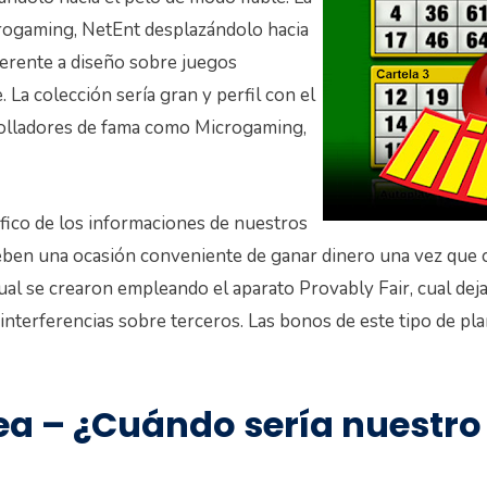
crogaming, NetEnt desplazándolo hacia
eferente a diseño sobre juegos
 La colección serí­a gran y perfil con el
rolladores de fama como Microgaming,
fico de los informaciones de nuestros
 deben una ocasión conveniente de ganar dinero una vez que
al se crearon empleando el aparato Provably Fair, cual deja
 interferencias sobre terceros. Las bonos de este tipo de pl
ea – ¿Cuándo serí­a nuestr