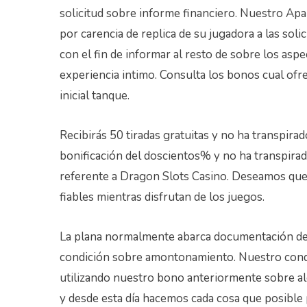
solicitud sobre informe financiero. Nuestro Apa
por carencia de replica de su jugadora a las sol
con el fin de informar al resto de sobre los asp
experiencia intimo. Consulta los bonos cual ofr
inicial tanque.
Recibirás 50 tiradas gratuitas y no ha transpira
bonificación del doscientos% y no ha transpira
referente a Dragon Slots Casino. Deseamos que 
fiables mientras disfrutan de los juegos.
La plana normalmente abarca documentación de la
condición sobre amontonamiento. Nuestro condi
utilizando nuestro bono anteriormente sobre al
y desde esta día hacemos cada cosa que posible 