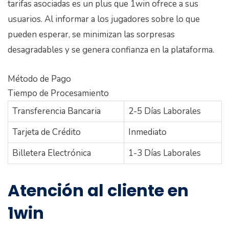
tarifas asociadas es un plus que 1win ofrece a sus
usuarios. Al informar a los jugadores sobre lo que
pueden esperar, se minimizan las sorpresas
desagradables y se genera confianza en la plataforma.
Método de Pago
Tiempo de Procesamiento
Transferencia Bancaria
2-5 Días Laborales
Tarjeta de Crédito
Inmediato
Billetera Electrónica
1-3 Días Laborales
Atención al cliente en
1win