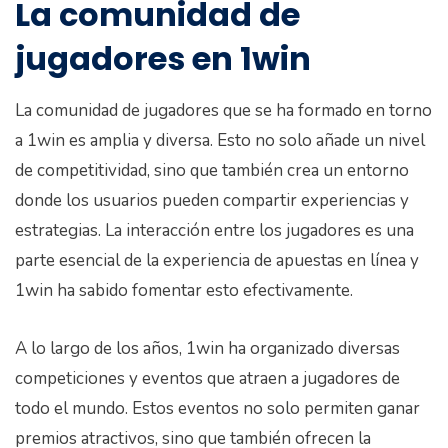
La comunidad de
jugadores en 1win
La comunidad de jugadores que se ha formado en torno
a 1win es amplia y diversa. Esto no solo añade un nivel
de competitividad, sino que también crea un entorno
donde los usuarios pueden compartir experiencias y
estrategias. La interacción entre los jugadores es una
parte esencial de la experiencia de apuestas en línea y
1win ha sabido fomentar esto efectivamente.
A lo largo de los años, 1win ha organizado diversas
competiciones y eventos que atraen a jugadores de
todo el mundo. Estos eventos no solo permiten ganar
premios atractivos, sino que también ofrecen la