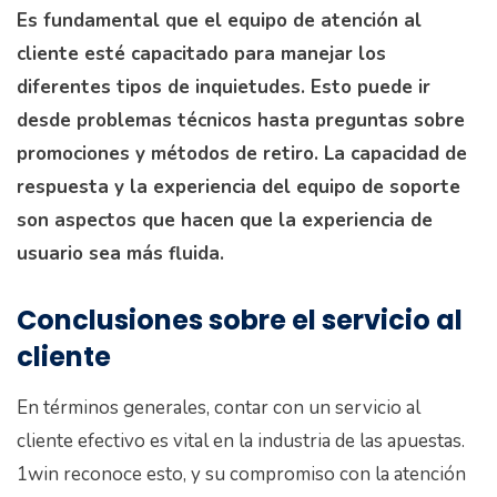
Es fundamental que el equipo de atención al
cliente esté capacitado para manejar los
diferentes tipos de inquietudes. Esto puede ir
desde problemas técnicos hasta preguntas sobre
promociones y métodos de retiro. La capacidad de
respuesta y la experiencia del equipo de soporte
son aspectos que hacen que la experiencia de
usuario sea más fluida.
Conclusiones sobre el servicio al
cliente
En términos generales, contar con un servicio al
cliente efectivo es vital en la industria de las apuestas.
1win reconoce esto, y su compromiso con la atención