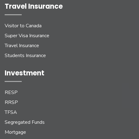
Travel Insurance
Visitor to Canada
Super Visa Insurance
Travel Insurance
Students Insurance
Investment
RESP
RRSP
TFSA
Segregated Funds
Mortgage