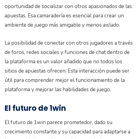
oportunidad de socializar con otros apasionados de las
apuestas. Esa camaradería es esencial para crear un
ambiente de juego más amigable y menos aislado.
La posibilidad de conectar con otros jugadores a través
de foros, redes sociales y funciones de chat dentro de
la plataforma es un valor añadido que no todos los
sitios de apuestas ofrecen. Esta interacción puede ser
útil para comprender mejor el funcionamiento de la
plataforma y mejorar las habilidades de juego.
El futuro de 1win
El futuro de 1win parece prometedor, dado su
crecimiento constante y su capacidad para adaptarse a