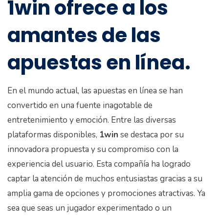
1win ofrece a los
amantes de las
apuestas en línea.
En el mundo actual, las apuestas en línea se han
convertido en una fuente inagotable de
entretenimiento y emoción. Entre las diversas
plataformas disponibles,
1win
se destaca por su
innovadora propuesta y su compromiso con la
experiencia del usuario. Esta compañía ha logrado
captar la atención de muchos entusiastas gracias a su
amplia gama de opciones y promociones atractivas. Ya
sea que seas un jugador experimentado o un