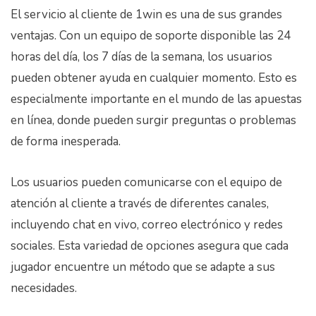
El servicio al cliente de 1win es una de sus grandes
ventajas. Con un equipo de soporte disponible las 24
horas del día, los 7 días de la semana, los usuarios
pueden obtener ayuda en cualquier momento. Esto es
especialmente importante en el mundo de las apuestas
en línea, donde pueden surgir preguntas o problemas
de forma inesperada.
Los usuarios pueden comunicarse con el equipo de
atención al cliente a través de diferentes canales,
incluyendo chat en vivo, correo electrónico y redes
sociales. Esta variedad de opciones asegura que cada
jugador encuentre un método que se adapte a sus
necesidades.