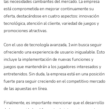
las necesidades cambiantes del mercado. La empresa
está comprometida en mejorar continuamente su
oferta, destacándose en cuatro aspectos: innovación
tecnológica, atención al cliente, variedad de juegos y
promociones atractivas.
Con el uso de tecnología avanzada, 1win busca seguir
ofreciendo una experiencia de usuario inigualable. Esto
incluye la implementación de nuevas funciones y
juegos que mantendrán a los jugadores interesados y
entretenidos. Sin duda, la empresa está en una posición
fuerte para seguir creciendo en el competitivo mercado
de las apuestas en línea.
Finalmente, es importante mencionar que el desarrollo