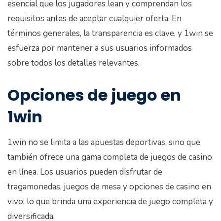
esencial que los jugadores lean y comprendan los
requisitos antes de aceptar cualquier oferta. En
términos generales, la transparencia es clave, y 1win se
esfuerza por mantener a sus usuarios informados
sobre todos los detalles relevantes.
Opciones de juego en
1win
1win no se limita a las apuestas deportivas, sino que
también ofrece una gama completa de juegos de casino
en línea. Los usuarios pueden disfrutar de
tragamonedas, juegos de mesa y opciones de casino en
vivo, lo que brinda una experiencia de juego completa y
diversificada.